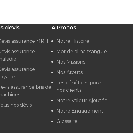
s devis
A Propos
Devis assurance MRH
Notre Histoire
Devis assurance
Mot de aline tsangue
maladie
Nos Missions
Devis assurance
Nos Atouts
voyage
Les bénéfices pour
evis assurance bris de
nos clients
machines
Notre Valeur Ajoutée
ous nos dévis
Notre Engagement
Glossaire