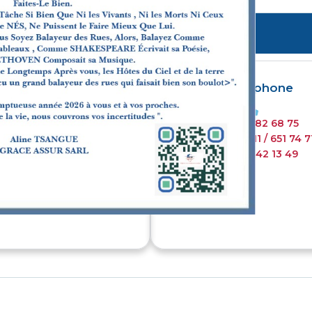
En agence 5j/7
Par téléphone
 à
: Bonapriso, avenue de
(+237) 699 82 68 75
pendance. À 200 mètres de la
(+237) 651 74 60 11 / 651 74 7
harmacie hôtel de l'air
(+237) 233 42 13 49