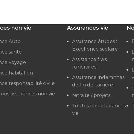
ces non vie
Assurances vie
No
nce Auto
Assurance études :
Excellence scolaire
nce santé
Assistance frais
nce voyage
funéraires
nce habitation
Assurance indemnités
ce responsabilité civile
de fin de carrière
d
 nos assurances non vie
retraite / projets
Toutes nos assurances
T
vie