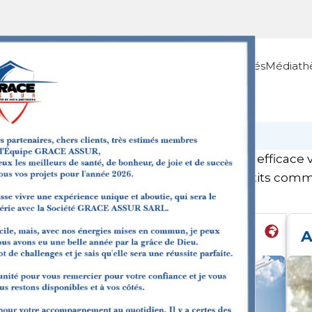
Propos
Assurances Non Vie
Assurances Vie
Actualités
Médiath
us les contrats qui protègent de manière efficace vo
s contrats vous accompagnent face aux petits comme
frir une tranquillité d’esprit au quotidien.
Assurance au voyage
A