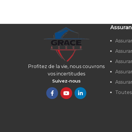
Assuran
Assura
Assura
Assura
Profitez de la vie, nous couvrons
Assura
vos incertitudes
Suivez-nous
Assuran
Toutes