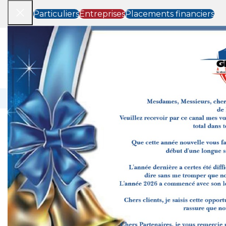
Particuliers
Entreprises
Placements financiers
À 
Assurance Des Particuliers
L’assurance des particuliers
concerne to
des imprévus de la vie quotidienne. Ce
assurances sont essentielles pour vous of
Assurance santé