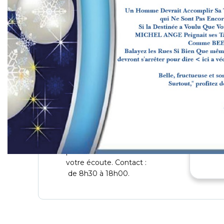
Contact & Aide
Sis
l'indé
p
Besoin d'aide sur un produit
d'assurance ? Une question sur
votre contrat ou un besoin
particulier ? Nos conseillers sont à
votre écoute. Contact :
de 8h30 à 18h00.